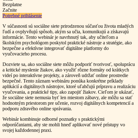
Bezplatne
Začnite
Potrebné prihlásenie
V súčasnosti sú sociálne siete prirodzenou súčasťou života mladých
ľudí a ovplyvňujú spôsob, akým sa učia, komunikujú a získavajú
informácie. Tento webinár je navrhnutý tak, aby učiteľom a
školským psychológom poskytol praktické nástroje a stratégie, ako
bezpečne a efektívne integrovať digitálne platformy do
vyučovacieho procesu.
Dozviete sa, ako sociálne siete môžu podporiť tvorivosť, spoluprácu
a kritické myslenie žiakov, ako využiť rôzne formáty od krátkych
videí po interaktívne projekty, a zároveň udržať online prostredie
bezpečné.
Tento záznam webináru ponúka konkrétne príklady
aplikácií a digitálnych nástrojov, ktoré uľahčujú prípravu a realizáciu
vyučovania, a praktické tipy, ako zapojiť žiakov. Cieľom je ukázať,
že sociálne siete nemusia byť len miestom zábavy, ale môžu sa stať
hodnotným priestorom pre učenie, rozvoj digitálnych kompetencií a
podporu zdravého online správania.
Webinár kombinuje odborné poznatky s praktickými
odporúčaniami, aby ste mohli hneď aplikovať nové prístupy vo
svojej každodennej praxi.