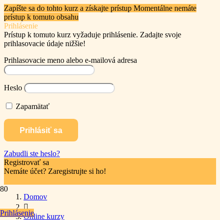
Zapíšte sa do tohto kurz a získajte prístup
Momentálne nemáte
prístup k tomuto obsahu
Prihlásenie
Prístup k tomuto kurz vyžaduje prihlásenie. Zadajte svoje
prihlasovacie údaje nižšie!
Prihlasovacie meno alebo e-mailová adresa
Heslo
Zapamätať
Zabudli ste heslo?
Registrovať sa
Nemáte účet? Zaregistrujte si ho!
Registrácia účtu
Domov
Prihlásenie
Online kurzy