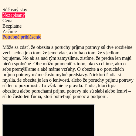
Súčasný stav
Nezapísaný
Cena
Bezplatne
Začnite
Potrebné prihlásenie
Môže sa zdať, že obezita a poruchy príjmu potravy sú dve rozdielne
veci. Jedna je o tom, že jeme viac, a druhá o tom, že s jedlom
bojujeme. No ak sa nad tým zamyslíme, zistíme, že predsa len majú
niečo spoločné. Obe môžu prameniť z toho, ako sa cítime, ako o
sebe premýšľame a aké máme vzťahy. O obezite a o poruchách
príjmu potravy máme často mylné predstavy. Niektorí ľudia si
myslia, že obezita je len o lenivosti, alebo že poruchy príjmu potravy
sú len o pozornosti. To však nie je pravda. Ľudia, ktorí trpia
obezitou alebo poruchami príjmu potravy nie sú slabí alebo leniví –
sú to často len ľudia, ktorí potrebujú pomoc a podporu.