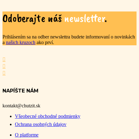
Odoberajte náš
newsletter
.
Prihlásením sa na odber newslettra budete informovaní o novinkách
a
našich kruzoch
ako prví.
NAPÍŠTE NÁM
kontakt@chutzit.sk
Všeobecné obchodné podmienky
Ochrana osobných údajov
O platforme